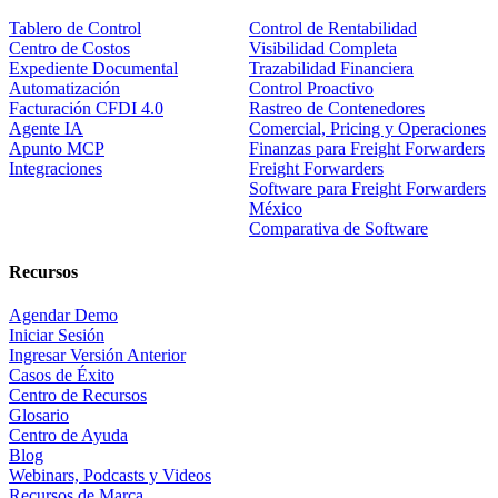
Tablero de Control
Control de Rentabilidad
Centro de Costos
Visibilidad Completa
Expediente Documental
Trazabilidad Financiera
Automatización
Control Proactivo
Facturación CFDI 4.0
Rastreo de Contenedores
Agente IA
Comercial, Pricing y Operaciones
Apunto MCP
Finanzas para Freight Forwarders
Integraciones
Freight Forwarders
Software para Freight Forwarders
México
Comparativa de Software
Recursos
Agendar Demo
Iniciar Sesión
Ingresar Versión Anterior
Casos de Éxito
Centro de Recursos
Glosario
Centro de Ayuda
Blog
Webinars, Podcasts y Videos
Recursos de Marca