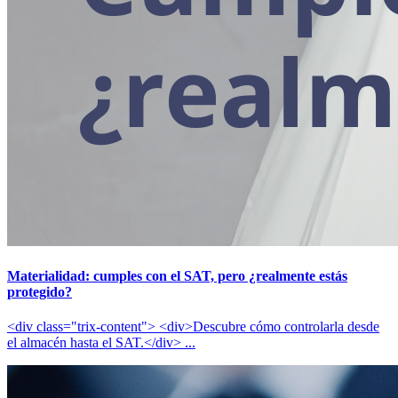
Materialidad: cumples con el SAT, pero ¿realmente estás
protegido?
<div class="trix-content"> <div>Descubre cómo controlarla desde
el almacén hasta el SAT.</div> ...