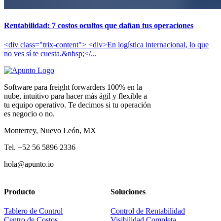
Rentabilidad: 7 costos ocultos que dañan tus operaciones
<div class="trix-content"> <div>En logística internacional, lo que
no ves sí te cuesta.&nbsp;</...
Software para freight forwarders 100% en la
nube, intuitivo para hacer más ágil y flexible a
tu equipo operativo. Te decimos si tu operación
es negocio o no.
Monterrey, Nuevo León, MX
Tel. +52 56 5896 2336
hola@apunto.io
Producto
Soluciones
Tablero de Control
Control de Rentabilidad
Centro de Costos
Visibilidad Completa