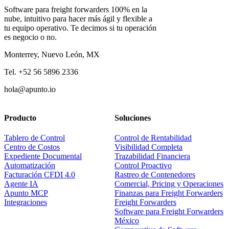
Software para freight forwarders 100% en la
nube, intuitivo para hacer más ágil y flexible a
tu equipo operativo. Te decimos si tu operación
es negocio o no.
Monterrey, Nuevo León, MX
Tel. +52 56 5896 2336
hola@apunto.io
Producto
Soluciones
Tablero de Control
Control de Rentabilidad
Centro de Costos
Visibilidad Completa
Expediente Documental
Trazabilidad Financiera
Automatización
Control Proactivo
Facturación CFDI 4.0
Rastreo de Contenedores
Agente IA
Comercial, Pricing y Operaciones
Apunto MCP
Finanzas para Freight Forwarders
Integraciones
Freight Forwarders
Software para Freight Forwarders
México