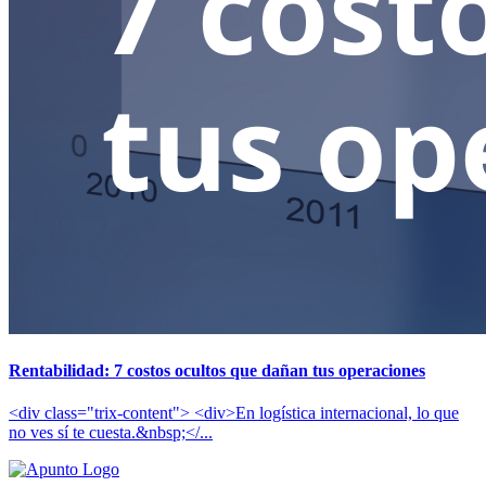
Rentabilidad: 7 costos ocultos que dañan tus operaciones
<div class="trix-content"> <div>En logística internacional, lo que
no ves sí te cuesta.&nbsp;</...