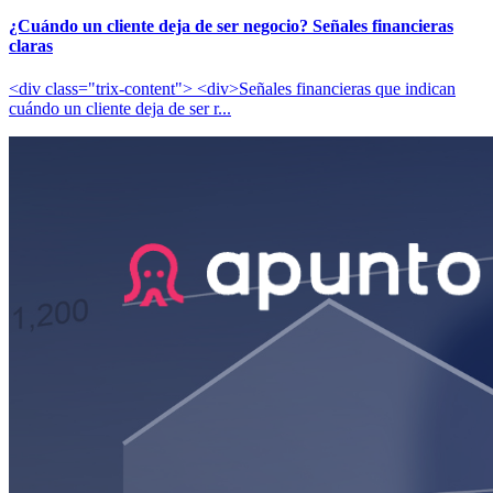
¿Cuándo un cliente deja de ser negocio? Señales financieras
claras
<div class="trix-content"> <div>Señales financieras que indican
cuándo un cliente deja de ser r...